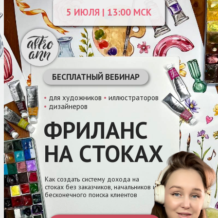
5 ИЮЛЯ | 13:00 МСК
БЕСПЛАТНЫЙ ВЕБИНАР
•
для художников
•
иллюстраторов
•
дизайнеров
ФРИЛАНС
НА СТОКАХ
Как создать систему дохода на
стоках без заказчиков, начальников и
бесконечного поиска клиентов