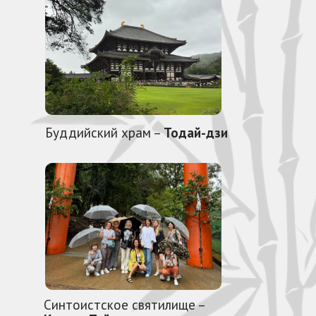
Буддийский храм –
Тодай-дзи
Синтоистское святилище –