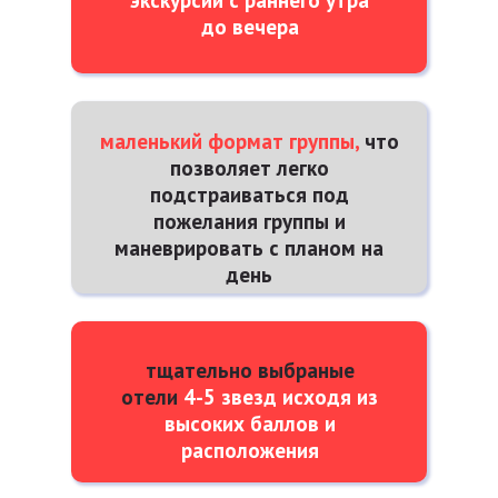
экскурсий с раннего утра
до вечера
маленький формат группы,
что
позволяет легко
подстраиваться под
пожелания группы и
маневрировать с планом на
день
тщательно выбраные
отели
4-5 звезд исходя из
высоких баллов и
расположения