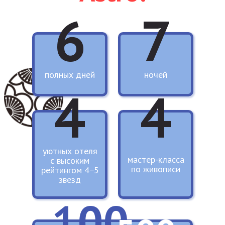
6
7
полных дней
ночей
4
4
уютных отеля
мастер-класса
с высоким
по живописи
рейтингом 4−5
звезд
100