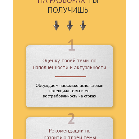
ПОЛУЧИШЬ
1
Оценку твоей темы по
ВСТУПИТЬ В КЛУБ
наполненности и актуальности
Обсуждаем насколько использован
потенциал темы и её
востребованность на стоках
2
Рекомендации по
развитию твоей темы