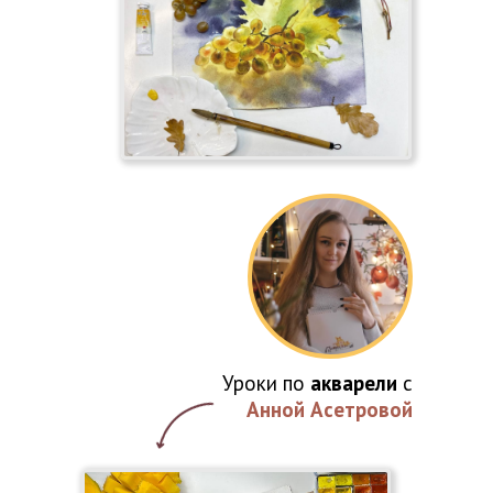
Уроки по
акварели
с
Анной Асетровой