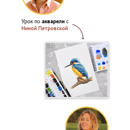
Урок по
акварели
с
Ниной Петровской