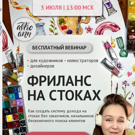
5 ИЮЛЯ | 13:00 МСК
БЕСПЛАТНЫЙ ВЕБИНАР
•
для художников
•
иллюстраторов
•
дизайнеров
ФРИЛАНС
НА СТОКАХ
Как создать систему дохода на
стоках без заказчиков, начальников и
бесконечного поиска клиентов